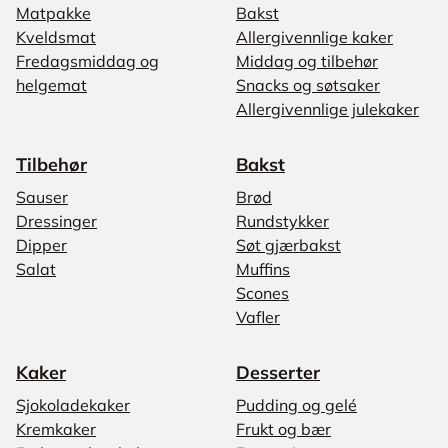
Matpakke
Bakst
Kveldsmat
Allergivennlige kaker
Fredagsmiddag og
Middag og tilbehør
helgemat
Snacks og søtsaker
Allergivennlige julekaker
Tilbehør
Bakst
Sauser
Brød
Dressinger
Rundstykker
Dipper
Søt gjærbakst
Salat
Muffins
Scones
Vafler
Kaker
Desserter
Sjokoladekaker
Pudding og gelé
Kremkaker
Frukt og bær