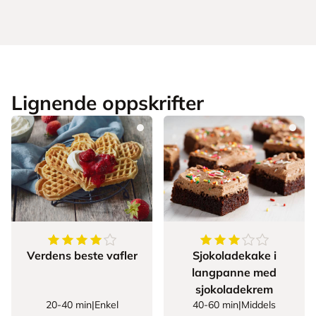
Lignende oppskrifter
4.142857142857143
av
5
stjerner
3.778723404255319
Verdens beste vafler
Sjokoladekake i
langpanne med
sjokoladekrem
20-40 min
|
Enkel
40-60 min
|
Middels