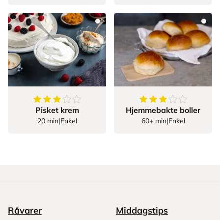
3.3469387755102042
av
5
stjerner
3.949152542372881
Pisket krem
Hjemmebakte boller
20 min
|
Enkel
60+ min
|
Enkel
Råvarer
Middagstips