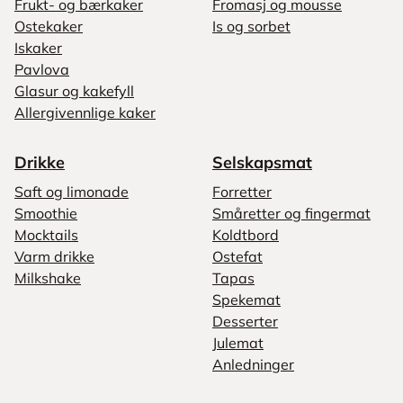
Frukt- og bærkaker
Fromasj og mousse
Ostekaker
Is og sorbet
Iskaker
Pavlova
Glasur og kakefyll
Allergivennlige kaker
Drikke
Selskapsmat
Saft og limonade
Forretter
Smoothie
Småretter og fingermat
Mocktails
Koldtbord
Varm drikke
Ostefat
Milkshake
Tapas
Spekemat
Desserter
Julemat
Anledninger