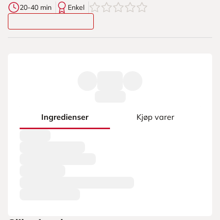
0
av
5
stjerner
20-40 min
Enkel
Ingredienser
Kjøp varer