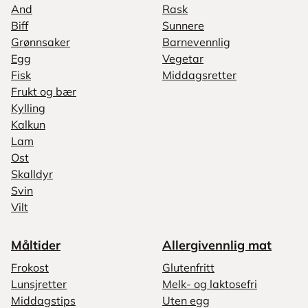
And
Rask
Biff
Sunnere
Grønnsaker
Barnevennlig
Egg
Vegetar
Fisk
Middagsretter
Frukt og bær
Kylling
Kalkun
Lam
Ost
Skalldyr
Svin
Vilt
Måltider
Allergivennlig mat
Frokost
Glutenfritt
Lunsjretter
Melk- og laktosefri
Middagstips
Uten egg