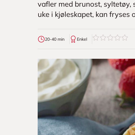
vafler med brunost, syltetøy,
uke i kjøleskapet, kan fryses o
0
av
5
stjerner
20-40 min
Enkel