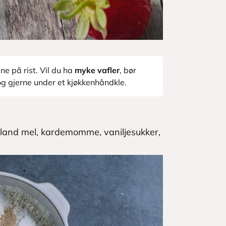
ene på rist. Vil du ha
myke vafler
, bør
 og gjerne under et kjøkkenhåndkle.
 Bland mel, kardemomme, vaniljesukker,