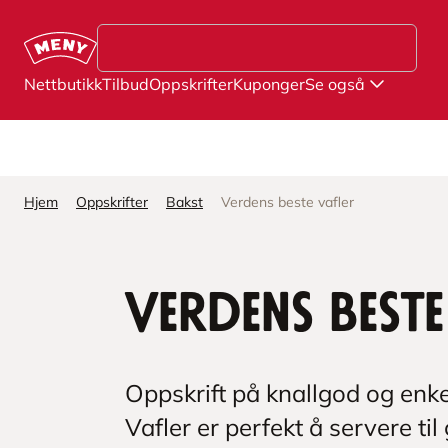
Hopp til hovedinnhold
Nettbutikk
Tilbud
Oppskrifter
Kuponger
Se også
Hjem
Oppskrifter
Bakst
Verdens beste vafler
Verdens beste
Oppskrift på knallgod og enke
Vafler er perfekt å servere til