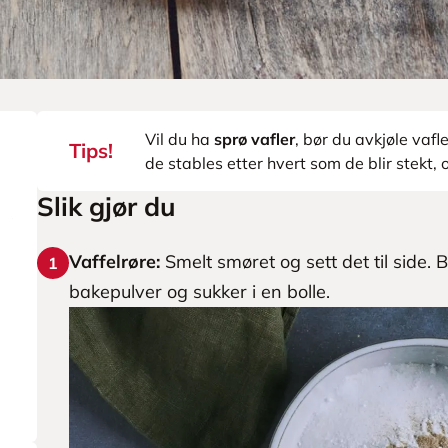
Vil du ha
sprø vafler
, bør du avkjøle vafl
Tips!
de stables etter hvert som de blir stekt,
Slik gjør du
Vaffelrøre:
Smelt smøret og sett det til side.
1
bakepulver og sukker i en bolle.