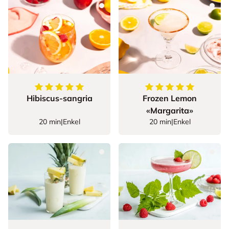
5
av
5
stjerner
5
av
5
stjerner
Hibiscus-sangria
Frozen Lemon
«Margarita»
20 min
|
Enkel
20 min
|
Enkel