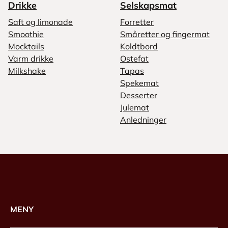
Drikke
Selskapsmat
Saft og limonade
Forretter
Smoothie
Småretter og fingermat
Mocktails
Koldtbord
Varm drikke
Ostefat
Milkshake
Tapas
Spekemat
Desserter
Julemat
Anledninger
MENY