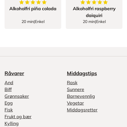
5
av
5
stjerner
5
av
5
stjerner
Alkoholfri piña colada
Alkoholfri raspberry
daiquiri
20 min
|
Enkel
20 min
|
Enkel
Råvarer
Middagstips
And
Rask
Biff
Sunnere
Grønnsaker
Barnevennlig
Egg
Vegetar
Fisk
Middagsretter
Frukt og bær
Kylling