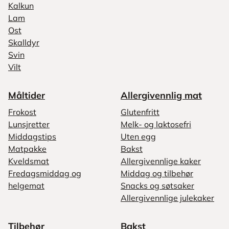
Kalkun
Lam
Ost
Skalldyr
Svin
Vilt
Måltider
Allergivennlig mat
Frokost
Glutenfritt
Lunsjretter
Melk- og laktosefri
Middagstips
Uten egg
Matpakke
Bakst
Kveldsmat
Allergivennlige kaker
Fredagsmiddag og
Middag og tilbehør
helgemat
Snacks og søtsaker
Allergivennlige julekaker
Tilbehør
Bakst