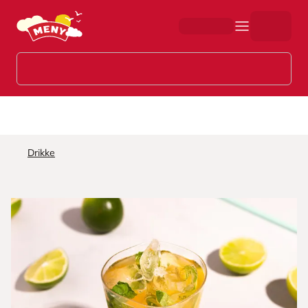
Hopp til hovedinnhold
Drikke