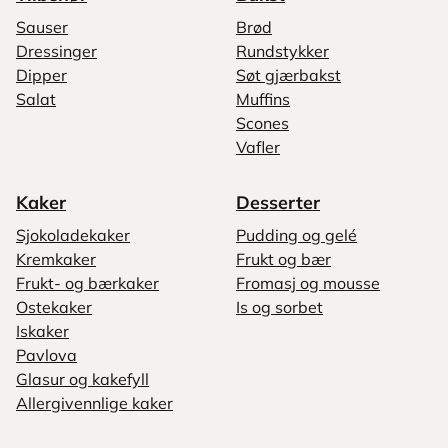
Sauser
Brød
Dressinger
Rundstykker
Dipper
Søt gjærbakst
Salat
Muffins
Scones
Vafler
Kaker
Desserter
Sjokoladekaker
Pudding og gelé
Kremkaker
Frukt og bær
Frukt- og bærkaker
Fromasj og mousse
Ostekaker
Is og sorbet
Iskaker
Pavlova
Glasur og kakefyll
Allergivennlige kaker