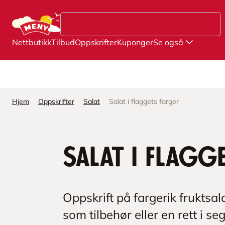
Hopp til hovedinnhold
Nettbutikk
Tilbud
Oppskrifter
Kuponger
Se også
Hjem
Oppskrifter
Salat
Salat i flaggets farger
Salat i flagg
Oppskrift på fargerik fruktsala
som tilbehør eller en rett i se