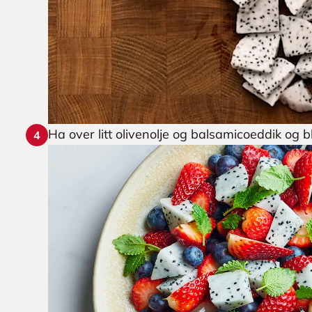
Ha over litt olivenolje og balsamicoeddik og bl
4