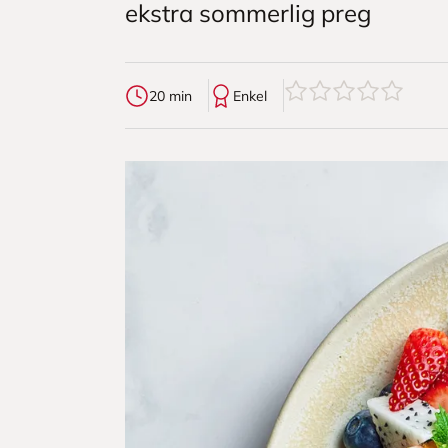
ekstra sommerlig preg
0
av
5
stjerner
20 min
Enkel