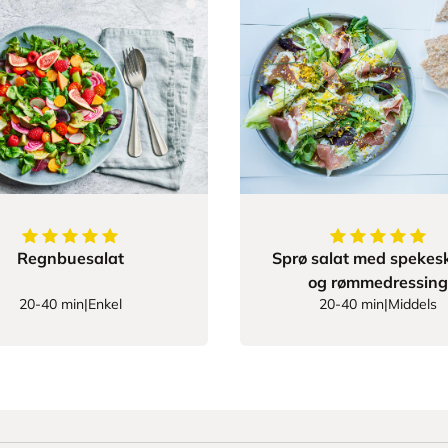
5
av
5
stjerner
5
av
5
stjerner
Regnbuesalat
Sprø salat med spekes
og rømmedressing
20-40 min
|
Enkel
20-40 min
|
Middels