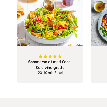
5
av
5
stjerner
Sommersalat med Coca-
Cola vinaigrette
20-40 min
|
Enkel