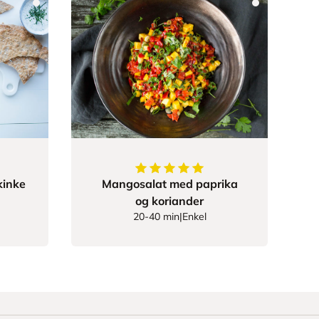
5
av
5
stjerner
kinke
Mangosalat med paprika
og koriander
20-40 min
|
Enkel