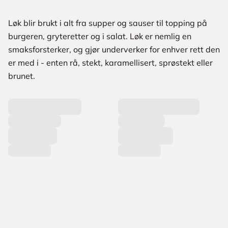
Løk blir brukt i alt fra supper og sauser til topping på
burgeren, gryteretter og i salat. Løk er nemlig en
smaksforsterker, og gjør underverker for enhver rett den
er med i - enten rå, stekt, karamellisert, sprøstekt eller
brunet.
L
a
s
t
e
r
p
r
o
d
u
k