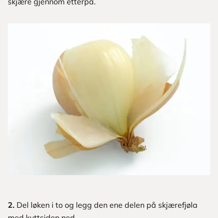
skjære gjennom etterpå.
2.
Del løken i to og legg den ene delen på skjærefjøla
med kuttsiden ned.