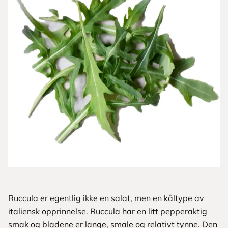
Ruccula er egentlig ikke en ­salat, men en kåltype av
italiensk opp­rinnelse. Ruccula har en litt pepper­aktig
smak og bladene er lange, smale og relativt tynne. Den