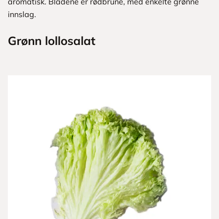
aromatisk. ­Bladene er rødbrune, med enkelte grønne
innslag.
Grønn lollosalat