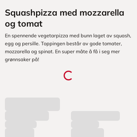
Squashpizza med mozzarella
og tomat
En spennende vegetarpizza med bunn laget av squash,
egg og persille. Toppingen består av gode tomater,
mozzarella og spinat. En super måte å få i seg mer
grønnsaker på!
L
a
s
t
e
r
p