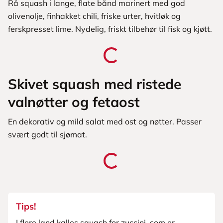
Rå squash i lange, flate bånd marinert med god
olivenolje, finhakket chili, friske urter, hvitløk og
ferskpresset lime. Nydelig, friskt tilbehør til fisk og kjøtt.
Skivet squash med ristede
valnøtter og fetaost
En dekorativ og mild salat med ost og nøtter. Passer
svært godt til sjømat.
Tips!
I flere land kalles squash for zuccini, som er