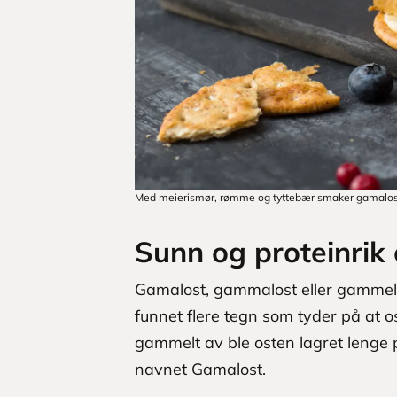
Med meierismør, rømme og tyttebær smaker gamalosten
Sunn og proteinrik 
Gamalost, gammalost eller gammel
funnet flere tegn som tyder på at os
gammelt av ble osten lagret lenge p
navnet Gamalost.