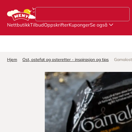
Hopp til hovedinnhold
Nettbutikk
Tilbud
Oppskrifter
Kuponger
Se også
Hjem
Ost, ostefat og osteretter - inspirasjon og tips
Gamalost