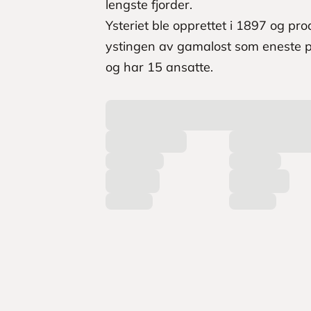
lengste fjorder.
Ysteriet ble opprettet i 1897 og pr
ystingen av gamalost som eneste pr
og har 15 ansatte.
L
a
s
t
e
r
p
r
o
d
u
k
t
e