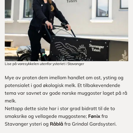
Lise på varesykkelen utenfor ysteriet i Stavanger
Mye av praten dem imellom handlet om ost, ysting og
potensialet i god økologisk melk. Et tilbakevendende
tema var savnet av gode norske muggoster laget på rå
melk.
Nettopp dette siste har i stor grad bidratt til de to
smaksrike og vellagede muggostene;
Fønix
fra
Stavanger ysteri og
Råblå
fra Grindal Gardsysteri.
L