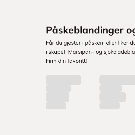
Påskeblandinger o
Får du gjester i påsken, eller liker
i skapet. Marsipan- og sjokoladebl
Finn din favoritt!
L
a
s
t
e
r
p
r
o
d