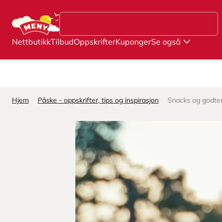
Hopp til hovedinnhold
Nettbutikk
Tilbud
Oppskrifter
Kuponger
Se også
Hjem
Påske - oppskrifter, tips og inspirasjon
Snacks og godteri