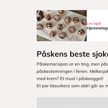
Les også
Hjemmelage
Påskens beste sjok
Påskemarsipan er en ting, men påsk
påskestemningen i ferien. Melkesjok
med krem? Et must i påskeegget!
Et par klassikere som aldri går av 
L
a
s