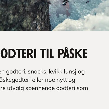
dteri til påske
n godteri, snacks, kvikk lunsj og
påskegodteri eller noe nytt og
ore utvalg spennende godteri som