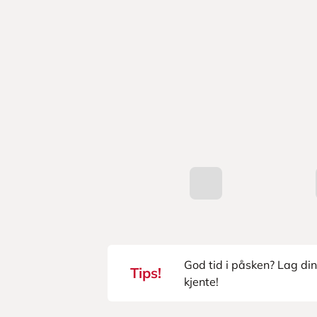
o
d
u
k
t
e
r
God tid i påsken? Lag di
Tips!
kjente!