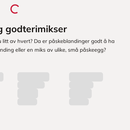
g godterimikser
 du litt av hvert? Da er påskeblandinger godt å ha
anding eller en miks av ulike, små påskeegg?