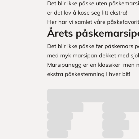
Det blir ikke påske uten påskemarsi
er det lov å kose seg litt ekstra!
Her har vi samlet våre påskefavorit
Årets påskemarsip
Det blir ikke påske før påskemarsi
med myk marsipan dekket med sjo
Marsipanegg er en klassiker, men n
ekstra påskestemning i hver bit!
L
a
s
t
e
r
p
r