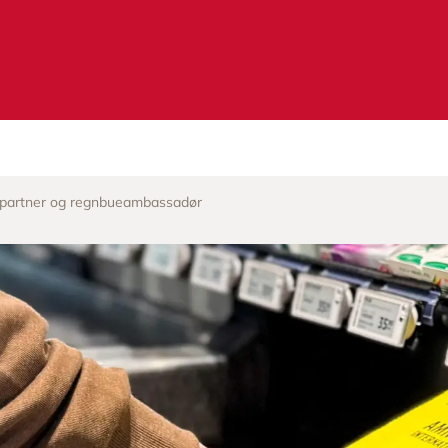
partner og regnbueambassadør