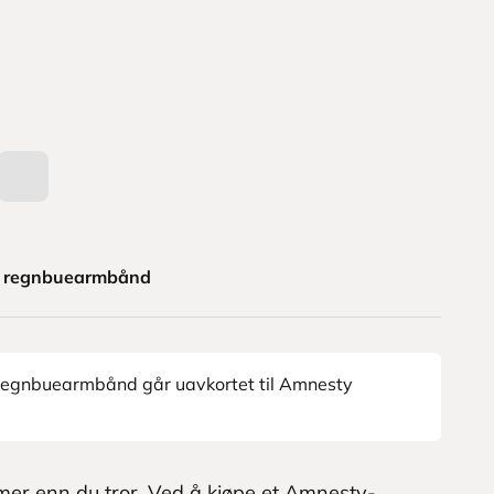
y regnbuearmbånd
v regnbuearmbånd går uavkortet til Amnesty
er enn du tror. Ved å kjøpe et Amnesty-