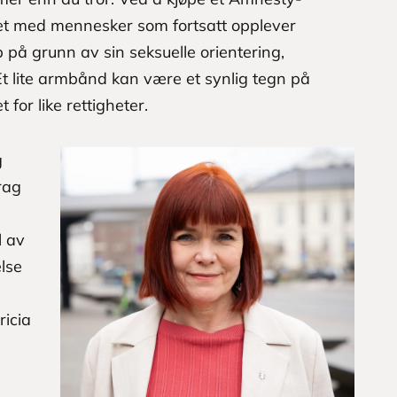
et med mennesker som fortsatt opplever
p på grunn av sin seksuelle orientering,
 Et lite armbånd kan være et synlig tegn på
t for like rettigheter.
g
rag
l av
else
ricia