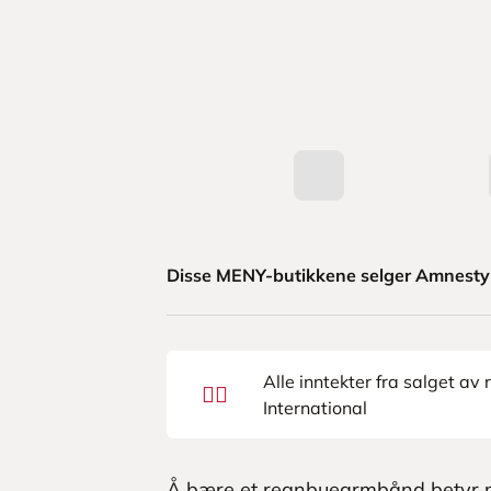
Disse MENY-butikkene selger Amnest
Alle inntekter fra salget a
🏳️‍🌈
International
Å bære et regnbuearmbånd betyr m