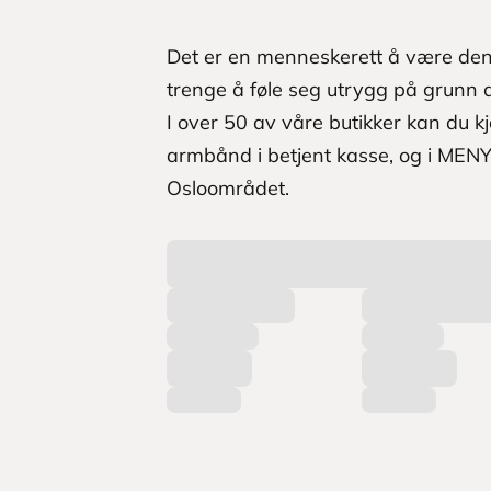
Det er en menneskerett å være den
trenge å føle seg utrygg på grunn a
I over 50 av våre butikker kan du
armbånd i betjent kasse, og i MENY
Osloområdet.
L
a
s
t
e
r
p
r
o
d
u