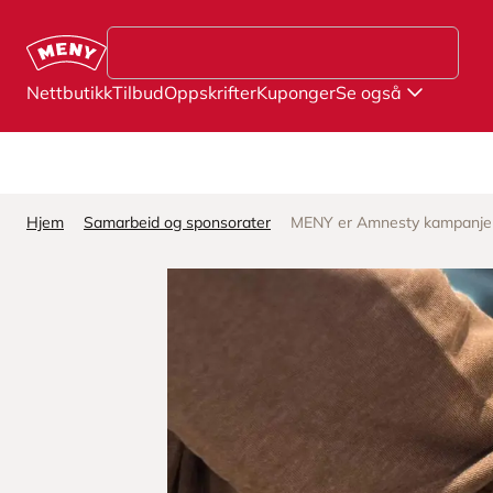
Hopp til hovedinnhold
Nettbutikk
Tilbud
Oppskrifter
Kuponger
Se også
Hjem
Samarbeid og sponsorater
MENY er Amnesty kampanje