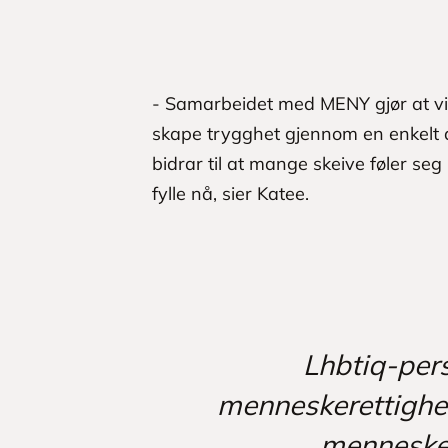
- Samarbeidet med MENY gjør at vi 
skape trygghet gjennom en enkelt d
bidrar til at mange skeive føler se
fylle nå, sier Katee.
Lhbtiq-pers
menneskerettighet
mennesker,