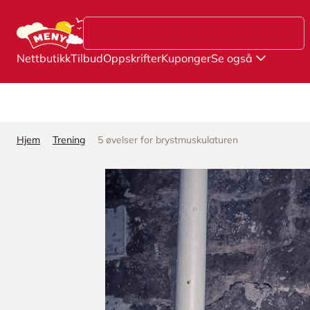
Hopp til hovedinnhold
Nettbutikk
Tilbud
Oppskrifter
Kuponger
Se også
Hjem
Trening
5 øvelser for brystmuskulaturen