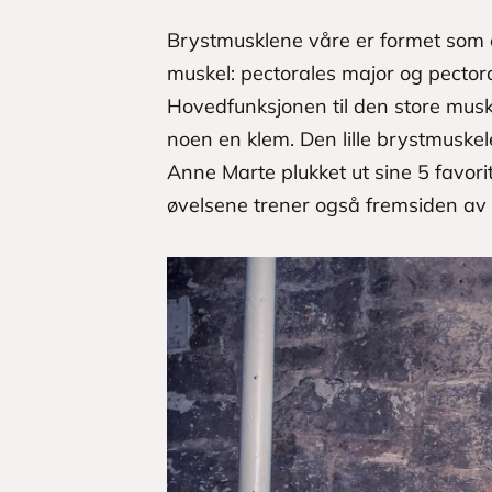
Brystmusklene våre er formet som e
muskel: pectorales major og pector
Hovedfunksjonen til den store musk
noen en klem. Den lille brystmuske
Anne Marte plukket ut sine 5 favori
øvelsene trener også fremsiden av