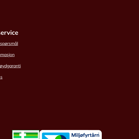
ervice
e spørsmål
amasjon
øydgaranti
ss