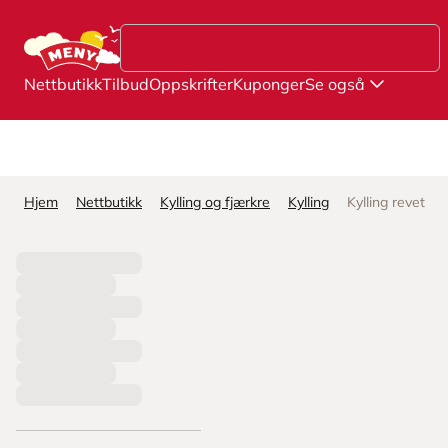
Hopp til hovedinnhold
Nettbutikk
Tilbud
Oppskrifter
Kuponger
Se også
Hjem
Nettbutikk
Kylling og fjærkre
Kylling
Kylling revet