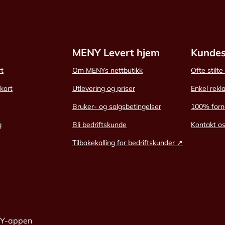
MENY Levert hjem
Kundes
rt
Om MENYs nettbutikk
Ofte stilt
skort
Utlevering og priser
Enkel rekl
Bruker- og salgsbetingelser
100% forn
g
Bli bedriftskunde
Kontakt o
Tilbakekalling for bedriftskunder ↗
NY-appen