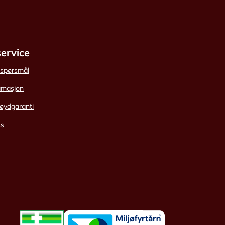
ervice
e spørsmål
amasjon
øydgaranti
ss