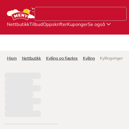
Hopp til hovedinnhold
Nettbutikk
Tilbud
Oppskrifter
Kuponger
Se også
Hjem
Nettbutikk
Kylling og fjærkre
Kylling
Kyllingvinger