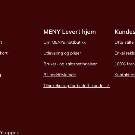
MENY Levert hjem
Kundes
rt
Om MENYs nettbutikk
Ofte stilt
skort
Utlevering og priser
Enkel rekl
Bruker- og salgsbetingelser
100% forn
g
Bli bedriftskunde
Kontakt o
Tilbakekalling for bedriftskunder ↗
NY-appen