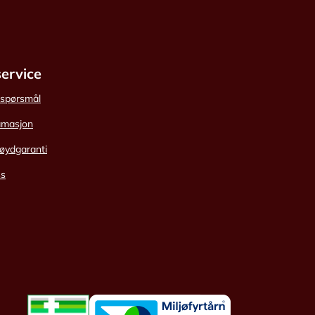
ervice
e spørsmål
amasjon
øydgaranti
ss