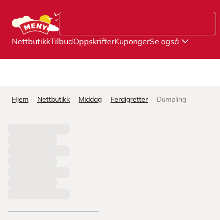
Hopp til hovedinnhold
Nettbutikk
Tilbud
Oppskrifter
Kuponger
Se også
Hjem
Nettbutikk
Middag
Ferdigretter
Dumpling