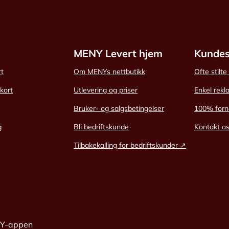
MENY Levert hjem
Kundes
rt
Om MENYs nettbutikk
Ofte stilt
skort
Utlevering og priser
Enkel rekl
Bruker- og salgsbetingelser
100% forn
g
Bli bedriftskunde
Kontakt o
Tilbakekalling for bedriftskunder ↗
NY-appen