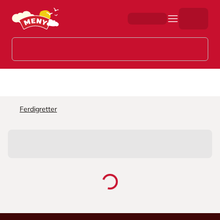
Hopp til hovedinnhold
Ferdigretter