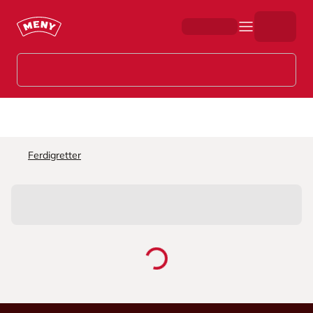
Hopp til hovedinnhold
Ferdigretter