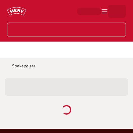
Hopp til hovedinnhold
Spekepølser