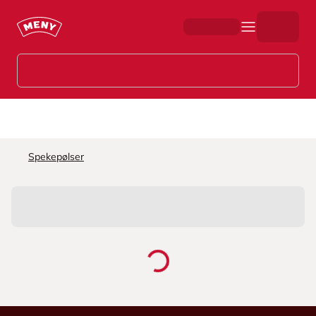
Hopp til hovedinnhold
Spekepølser