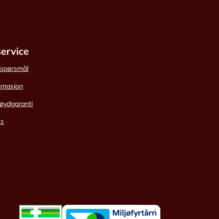
ervice
e spørsmål
amasjon
øydgaranti
ss