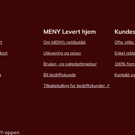
MENY Levert hjem
Kundes
rt
Om MENYs nettbutikk
Ofte stilt
skort
Utlevering og priser
Enkel rekl
Bruker- og salgsbetingelser
100% forn
g
Bli bedriftskunde
Kontakt o
Tilbakekalling for bedriftskunder ↗
NY-appen