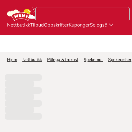
Hopp til hovedinnhold
Nettbutikk
Tilbud
Oppskrifter
Kuponger
Se også
Hjem
Nettbutikk
Pålegg & frokost
Spekemat
Spekepølser