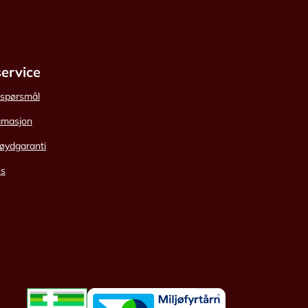
ervice
e spørsmål
amasjon
øydgaranti
ss