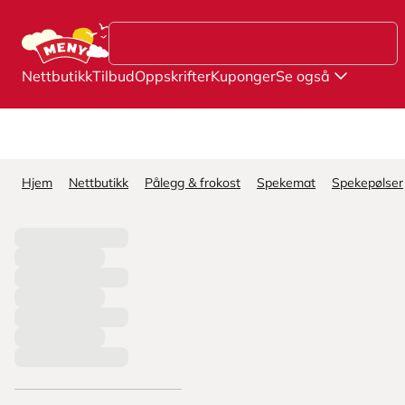
Hopp til hovedinnhold
Nettbutikk
Tilbud
Oppskrifter
Kuponger
Se også
Hjem
Nettbutikk
Pålegg & frokost
Spekemat
Spekepølser