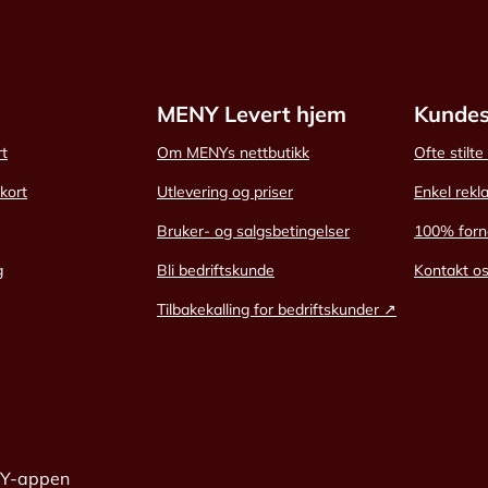
MENY Levert hjem
Kundes
rt
Om MENYs nettbutikk
Ofte stilt
skort
Utlevering og priser
Enkel rekl
Bruker- og salgsbetingelser
100% forn
g
Bli bedriftskunde
Kontakt o
Tilbakekalling for bedriftskunder ↗
NY-appen