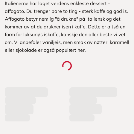
Italienerne har laget verdens enkleste dessert -
affogato. Du trenger bare to ting - sterk kaffe og god is.
Affogato betyr nemlig "å drukne" på italiensk og det
kommer av at du drukner isen i kaffe. Dette er altså en
form for luksuriøs iskaffe, kanskje den aller beste vi vet
om. Vi anbefaler vaniljeis, men smak av nøtter, karamell
eller sjokolade er også populært her.
L
a
s
t
e
r
p
r