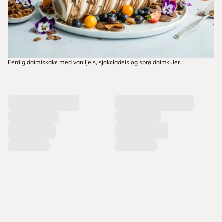
Ferdig daimiskake med vaniljeis, sjokoladeis og sprø daimkuler.
L
a
s
t
e
r
p
r
o
d
u
k