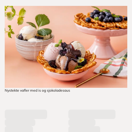
Nystekte vafler med is og sjokoladesaus
L
a
s
t
e