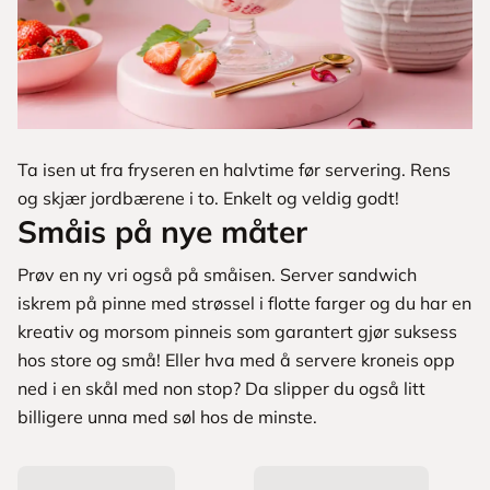
Ta isen ut fra fryseren en halvtime før servering. Rens
og skjær jordbærene i to. Enkelt og veldig godt!
Småis på nye måter
Prøv en ny vri også på småisen. Server sandwich
iskrem på pinne med strøssel i flotte farger og du har en
kreativ og morsom pinneis som garantert gjør suksess
hos store og små! Eller hva med å servere kroneis opp
ned i en skål med non stop? Da slipper du også litt
billigere unna med søl hos de minste.
L
a