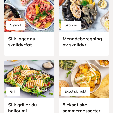
Sjømat
Skalldyr
Slik lager du
Mengdeberegning
skalldyrfat
av skalldyr
Grill
Eksotisk frukt
Slik griller du
5 eksotiske
halloumi
sommerdesserter