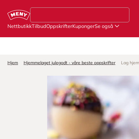
Hopp til hovedinnhold
Nettbutikk
Tilbud
Oppskrifter
Kuponger
Se også
Hjem
Hjemmelaget julegodt - våre beste oppskrifter
Lag hjem