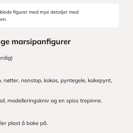
viklede figurer med mye detaljer med
ken.
lage marsipanfigurer
erdig)
 nøtter, nonstop, kokos, pyntegele, kakepynt,
il, modelleringskniv og en spiss trepinne.
ller plast å bake på.