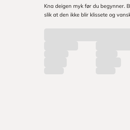
Kna deigen myk før du begynner. Br
slik at den ikke blir klissete og vans
L
a
s
t
e
r
p
r
o
d
u
k
t
e
r