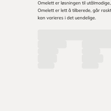
Omelett er løsningen til utålmodige, 
Omelett er lett å tilberede, går ras
kan varieres i det uendelige.
L
a
s
t
e
r
p
r
o
d
u
k
t
e
r