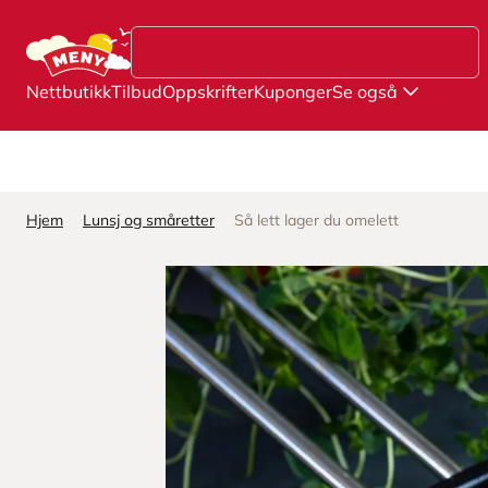
Hopp til hovedinnhold
Nettbutikk
Tilbud
Oppskrifter
Kuponger
Se også
Hjem
Lunsj og småretter
Så lett lager du omelett