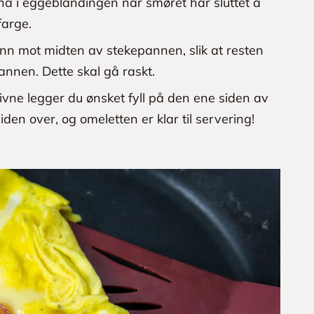
a i eggeblandingen når smøret har sluttet å
farge.
inn mot midten av stekepannen, slik at resten
annen. Dette skal gå raskt.
vne legger du ønsket fyll på den ene siden av
den over, og omeletten er klar til servering!