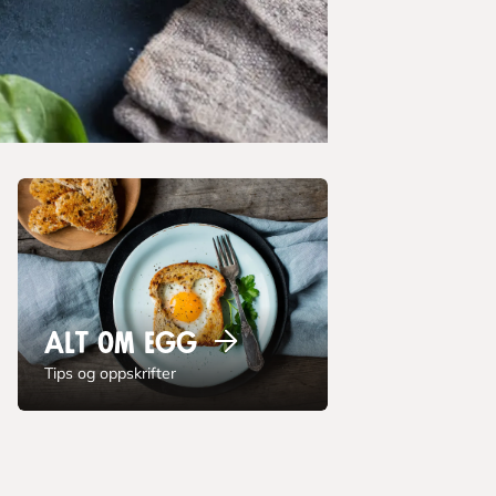
Alt om
egg
Tips og oppskrifter