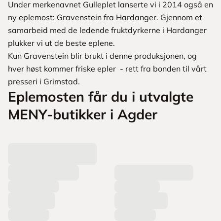
Under merkenavnet Gulleplet lanserte vi i 2014 også en
ny eplemost: Gravenstein fra Hardanger. Gjennom et
samarbeid med de ledende fruktdyrkerne i Hardanger
plukker vi ut de beste eplene.
Kun Gravenstein blir brukt i denne produksjonen, og
hver høst kommer friske epler - rett fra bonden til vårt
presseri i Grimstad.
Eplemosten får du i utvalgte
MENY-butikker i Agder
L
a
s
t
e
r
p
r