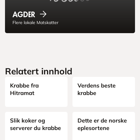
Agder
Flere lokale Matskatter
Relatert innhold
Matskatter
Sjømat
Krabbe fra
Verdens beste
Hitramat
krabbe
Sjømat
Eple
Slik koker og
Dette er de norske
serverer du krabbe
eplesortene