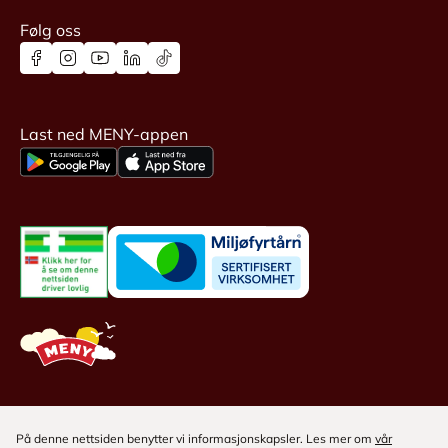
Følg oss
Last ned MENY-appen
På denne nettsiden benytter vi informasjonskapsler. Les mer om
vår