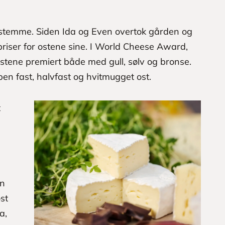
l å stemme. Siden Ida og Even overtok gården og
 priser for ostene sine. I World Cheese Award,
 ostene premiert både med gull, sølv og bronse.
en fast, halvfast og hvitmugget ost.
t
e
en
st
a,