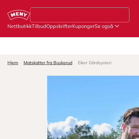
Hopp til hovedinnhold
Nettbutikk
Tilbud
Oppskrifter
Kuponger
Se også
Hjem
Matskatter fra Buskerud
Eiker Gårdsysteri