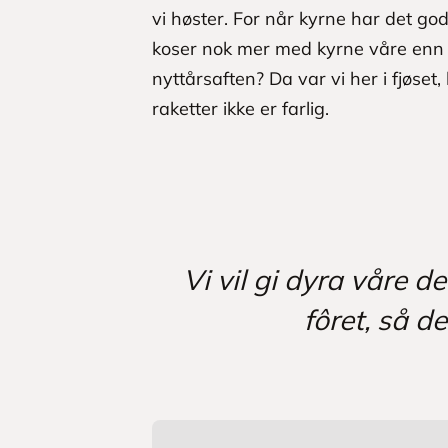
vi høster. For når kyrne har det godt
koser nok mer med kyrne våre enn 
nyttårsaften? Da var vi her i fjøset
raketter ikke er farlig.
Vi vil gi dyra våre 
fôret, så de
L
a
s