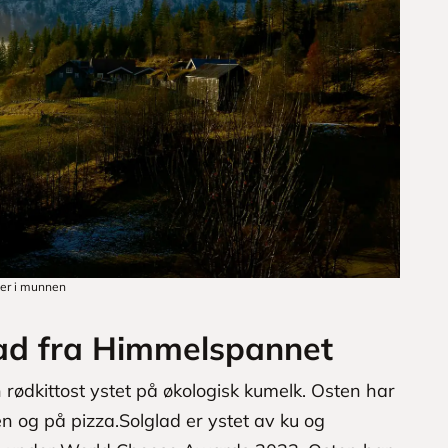
er i munnen
ad fra Himmelspannet
ødkittost ystet på økologisk kumelk. Osten har
 og på pizza.Solglad er ystet av ku og