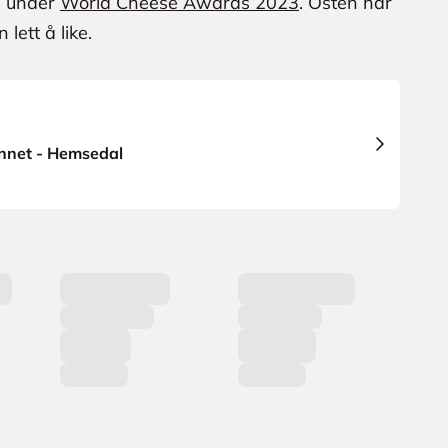
l" under
World Cheese Awards 2023
. Osten har
lett å like.
net - Hemsedal