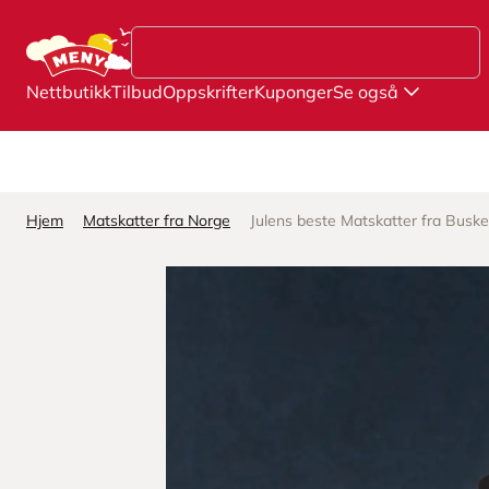
Hopp til hovedinnhold
Nettbutikk
Tilbud
Oppskrifter
Kuponger
Se også
Hjem
Matskatter fra Norge
Julens beste Matskatter fra Busk