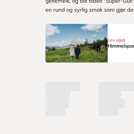
geitemelk, og ble tildelt "Super-Gul
en rund og syrlig smak som gjør den 
Les også
Himmelspan
L
a
s
t
e
r
p
r
o