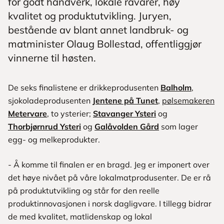
for godt håndverk, lokale råvarer, høy
kvalitet og produktutvikling. Juryen,
bestående av blant annet landbruk- og
matminister Olaug Bollestad, offentliggjør
vinnerne til høsten.
De seks finalistene er drikkeprodusenten
Balholm
,
sjokoladeprodusenten
Jentene på Tunet
,
pølsemakeren
Metervare
, to ysterier;
Stavanger Ysteri
og
Thorbjørnrud Ysteri
og
Galåvolden Gård
som lager
egg- og melkeprodukter.
- Å komme til finalen er en bragd. Jeg er imponert over
det høye nivået på våre lokalmatprodusenter. De er rå
på produktutvikling og står for den reelle
produktinnovasjonen i norsk dagligvare. I tillegg bidrar
de med kvalitet, matlidenskap og lokal