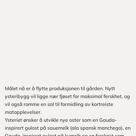
Målet nå er å flytte produksjonen til gården. Nytt
ysteribygg vil ligge nær fjøset for maksimal ferskhet, og
vil også romme en sal til formidling av kortreiste
matopplevelser.
Ysteriet ønsker å utvikle nye oster som en Gauda-
inspirert gulost på sauemelk (ala spansk manchego), en
Gauda-inspirert gulost på kumelk og en ferskost som