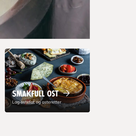
Smakfull
ost
Lag ostefat og osteretter