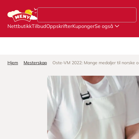
Hopp til hovedinnhold
Nettbutikk
Tilbud
Oppskrifter
Kuponger
Se også
Hjem
Mesterskap
Oste-VM 2022: Mange medaljer til norske o