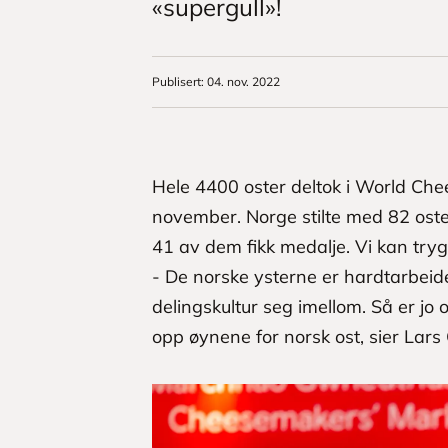
«supergull»!
Publisert
:
04. nov. 2022
Hele 4400 oster deltok i World Che
november. Norge stilte med 82 oster 
41 av dem fikk medalje. Vi kan trygt
- De norske ysterne er hardtarbei
delingskultur seg imellom. Så er jo
opp øynene for norsk ost, sier Lar