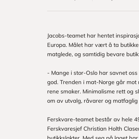
Jacobs-teamet har hentet inspiras
Europa. Målet har vært å ta butikken
matglede, og samtidig bevare butik
- Mange i stor-Oslo har savnet oss
god. Trenden i mat-Norge går mot 
rene smaker. Minimalisme rett og s
om av utvalg, råvarer og matfaglig
Ferskvare-teamet består av hele 
Ferskvaresjef Christian Holth Clas
butikkslakter. Med seg på laget h