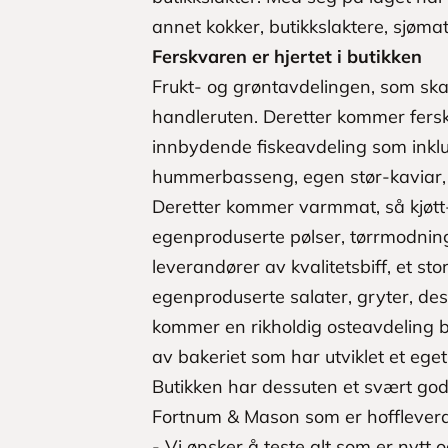
annet kokker, butikkslaktere, sjøma
Ferskvaren er hjertet i butikken
Frukt- og grøntavdelingen, som skal 
handleruten. Deretter kommer fersk
innbydende fiskeavdeling som inklu
hummerbasseng, egen stør-kaviar, 
Deretter kommer varmmat, så kjøtt
egenproduserte pølser, tørrmodningsr
leverandører av kvalitetsbiff, et sto
egenproduserte salater, gryter, de
kommer en rikholdig osteavdeling b
av bakeriet som har utviklet et ege
Butikken har dessuten et svært god
Fortnum & Mason som er hoffleveran
- Vi ønsker å teste alt som er nytt