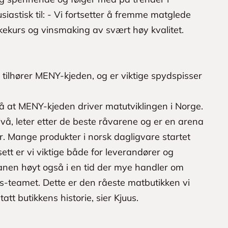
siastisk til: - Vi fortsetter å fremme matglede
kekurs og vinsmaking av svært høy kvalitet.
tilhører MENY-kjeden, og er viktige spydspisser
på at MENY-kjeden driver matutviklingen i Norge.
nivå, leter etter de beste råvarene og er en arena
r. Mange produkter i norsk dagligvare startet
sett er vi viktige både for leverandører og
fanen høyt også i en tid der mye handler om
bs-teamet. Dette er den råeste matbutikken vi
att butikkens historie, sier Kjuus.