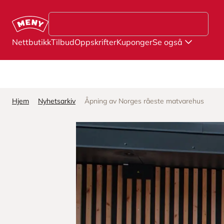
Hopp til hovedinnhold
Nettbutikk
Tilbud
Oppskrifter
Kuponger
Se også
Hjem
Nyhetsarkiv
Åpning av Norges råeste matvarehus