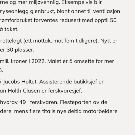
ne og mer miljøvennlig. Eksempelvis blir
ryseanlegg gjenbrukt, blant annet til ventilasjon
trømforbruket forventes redusert med opptil 50
å taket.
ettelagt (ett mottak, mot fem tidligere). Nytt er
er 30 plasser.
ill. kroner i 2022. Målet er å omsette for mer
5.
Jacobs Holtet. Assisterende butikksjef er
n Holth Clasen er ferskvaresjef.
 hvorav 49 i ferskvaren. Flesteparten av de
dere, mens flere titalls nye deltid matarbeidere