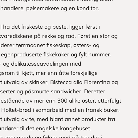
thandlere, pølsemakere og en konditor.
ha det friskeste og beste, ligger først i
varediskene på rekke og rad. Først en stor og
derer tørrmodnet fiskeskap, østers- og
egenproduserte fiskekaker og fylt hummer.
- og delikatesseavdelingen med
om til kjøtt, mer enn åtte forskjellige
rt utvalg av skinker, Bistecca alla Fiorentina og
sserter og påsmurte sandwicher. Deretter
estående av mer enn 300 ulike oster, etterfulgt
t Holtet-brød i samarbeid med en fransk baker.
t utvalg av te, med blant annet produkter fra
dører til det engelske kongehuset.
 og spennende og følger med på trender i