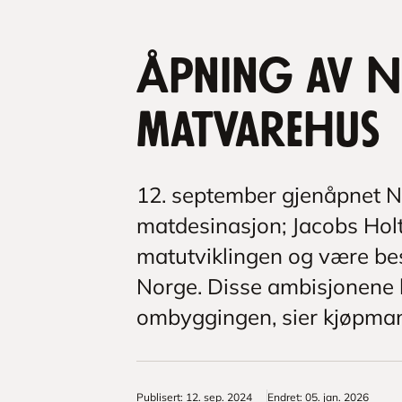
Åpning av N
matvarehus
12. september gjenåpnet N
matdesinasjon; Jacobs Holtet 
matutviklingen og være bes
Norge. Disse ambisjonene h
ombyggingen, sier kjøpman
Publisert
:
12. sep. 2024
Endret
:
05. jan. 2026