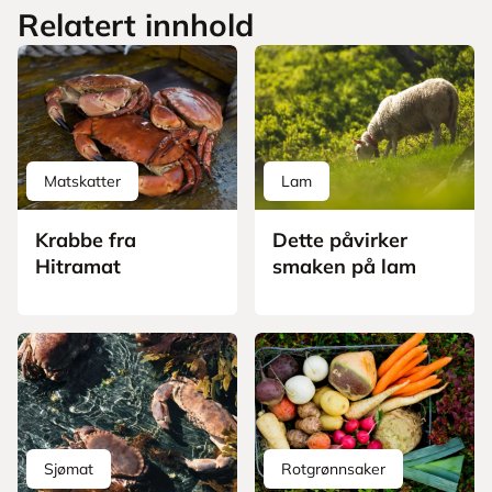
Relatert innhold
Matskatter
Lam
Krabbe fra
Dette påvirker
Hitramat
smaken på lam
Sjømat
Rotgrønnsaker