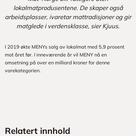
lokalmatprodusentene. De skaper også
arbeidsplasser, ivaretar mattradisjoner og gir
matglede i verdensklasse, sier Kjuus.
I 2019 økte MENYs salg av lokalmat med 5,9 prosent
mot året før. I inneværende år vil MENY nå en
omsetning på over en milliard kroner for denne
varekategorien.
Relatert innhold
Nyhetssak
Nyhetssak