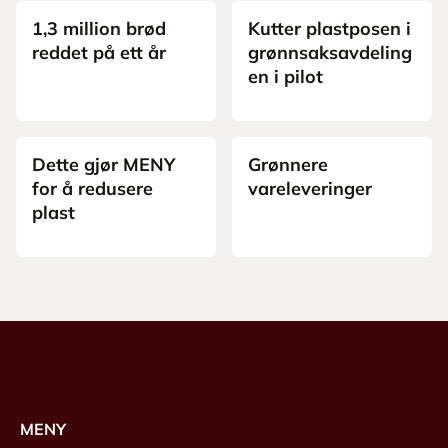
1,3 million brød
Kutter plastposen i
reddet på ett år
grønnsaksavdeling
en i pilot
Miljø
Bærekraft
Dette gjør MENY
Grønnere
for å redusere
vareleveringer
plast
MENY