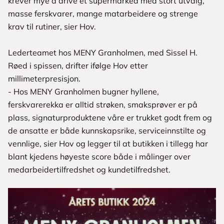
krever mye å drive et supermarked med stort utvalg,
masse ferskvarer, mange matarbeidere og strenge
krav til rutiner, sier Hov.
Lederteamet hos MENY Granholmen, med Sissel H.
Røed i spissen, drifter ifølge Hov etter
millimeterpresisjon.
- Hos MENY Granholmen bugner hyllene,
ferskvarerekka er alltid strøken, smaksprøver er på
plass, signaturproduktene våre er trukket godt frem og
de ansatte er både kunnskapsrike, serviceinnstilte og
vennlige, sier Hov og legger til at butikken i tillegg har
blant kjedens høyeste score både i målinger over
medarbeidertilfredshet og kundetilfredshet.