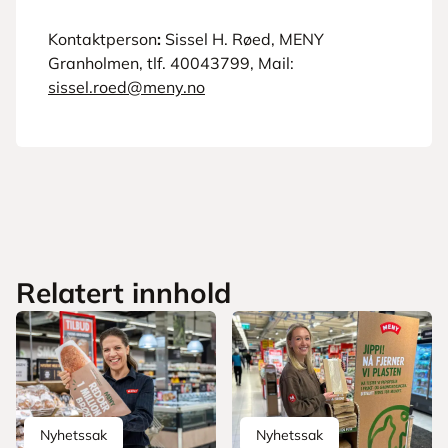
Kontaktperson
:
Sissel H. Røed, MENY
Granholmen, tlf. 40043799, Mail:
sissel.roed@meny.no
Relatert innhold
Nyhetssak
Nyhetssak