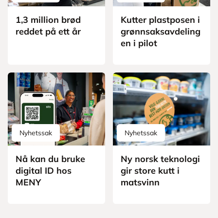
1,3 million brød
Kutter plastposen i
reddet på ett år
grønnsaksavdeling
en i pilot
Nyhetssak
Nyhetssak
Nå kan du bruke
Ny norsk teknologi
digital ID hos
gir store kutt i
MENY
matsvinn