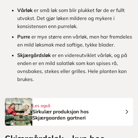
Vårløk
er små løk som blir plukket før de er fullt
utvokst. Det gjør løken mildere og mykere i
konsistensen enn purreløk.
Purre
er mye større enn vårløk, men har fremdeles
en mild løksmak med saftige, tykke blader.
Skjærgårdsløk
er en videreutviklet vårløk, og på
enden er en mild salatløk som kan spises rå,
ovnsbakes, stekes eller grilles. Hele planten kan
brukes.
Les også
Sirkulær produksjon hos
Skjærgaarden gartneri