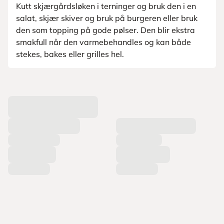
Kutt skjærgårdsløken i terninger og bruk den i en
salat, skjær skiver og bruk på burgeren eller bruk
den som topping på gode pølser. Den blir ekstra
smakfull når den varmebehandles og kan både
stekes, bakes eller grilles hel.
L
a
s
t
e
r
p
r
o
d
u
k