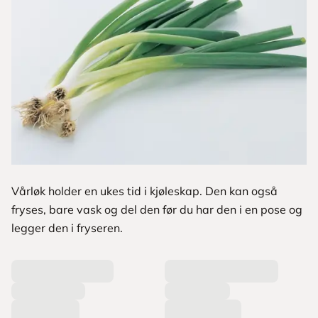
Vårløk holder en ukes tid i kjøleskap. Den kan også
fryses, bare vask og del den før du har den i en pose og
legger den i fryseren.
L
a
s
t
e