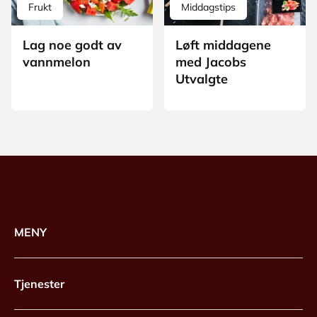
Frukt
Middagstips
Lag noe godt av
Løft middagene
vannmelon
med Jacobs
Utvalgte
MENY
Tjenester