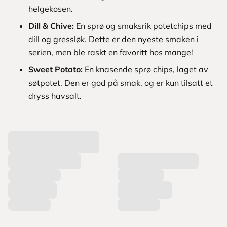
helgekosen.
Dill & Chive:
En sprø og smaksrik potetchips med
dill og gressløk. Dette er den nyeste smaken i
serien, men ble raskt en favoritt hos mange!
Sweet Potato:
En knasende sprø chips, laget av
søtpotet. Den er god på smak, og er kun tilsatt et
dryss havsalt.
L
a
s
t
e
r
p
r
o