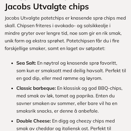
Jacobs Utvalgte chips
Jacobs Utvalgte potetchips er knasende sprø chips med
skall. Chipsen friteres i avokado- og solsikkeolje i
mindre gryter over lengre tid, noe som gir en rik smak,
unik form og ekstra sprøhet. Potetchipsen får du i fire
forskjellige smaker, samt en laget av søtpotet:
Sea Salt:
En nøytral og knasende sprø favoritt,
som kun er smaksatt med deilig havsalt. Perfekt til
en god dip, eller med rømme og løyrom.
Classic barbeque:
En klassisk og god BBQ-chips,
med smak av løk, tomat og paprika. Enten du
savner smaken av sommer, eller bare vil ha en
smaksrik snacks, er denne å anbefale.
Double Cheese:
En digg og cheezy chips med
smak av cheddar og italiensk ost. Perfekt til