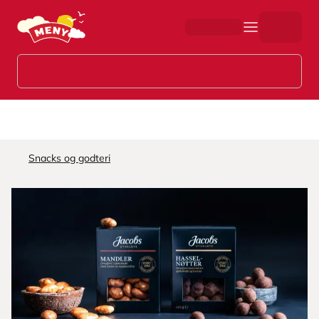
Hopp til hovedinnhold
Snacks og godteri