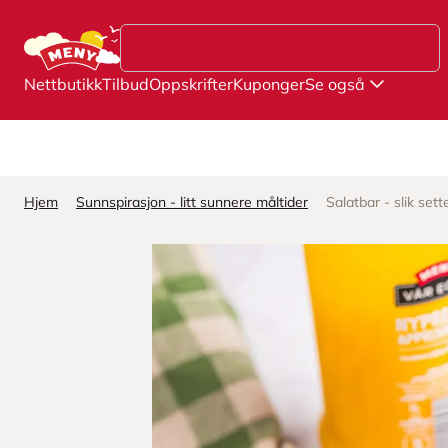
Hopp til hovedinnhold
Nettbutikk
Tilbud
Oppskrifter
Kuponger
Se også
Hjem
Sunnspirasjon - litt sunnere måltider
Salatbar - slik se