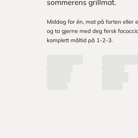
sommerens grillmat.
Middag for én, mat på farten eller e
og ta gjerne med deg fersk focacc
komplett måltid på 1-2-3.
L
a
s
t
e
r
p
r
o
d
u
k
t