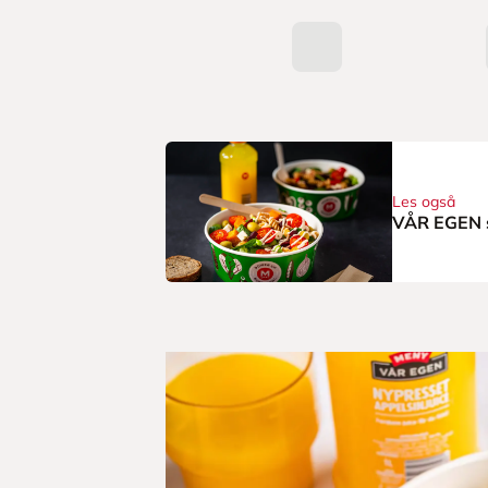
Les også
VÅR EGEN 