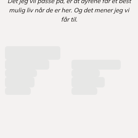
Det jeg vil passe på, er at dyrene får et best
mulig liv når de er her. Og det mener jeg vi
får til.
L
a
s
t
e
r
p
r
o
d
u
k
t
e