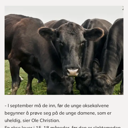
- I september må de inn, før de unge oksekalvene
begynner å prøve seg på de unge damene, som er
uheldig, sier Ole Christian.
En okse lever i 15-18 måneder, før den er slaktemoden,