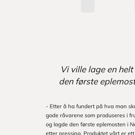
Vi ville lage en hel
den første eplemost
- Etter å ha fundert på hva man skul
gode råvarene som produseres i fruk
og lagde den første eplemosten i No
etter pressing. Produktet vårt er ett