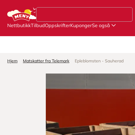
Hopp til hovedinnhold
Nettbutikk
Tilbud
Oppskrifter
Kuponger
Se også
Hjem
Matskatter fra Telemark
Epleblomsten - Sauherad