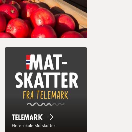
Telemark
Flere lokale Matskatter