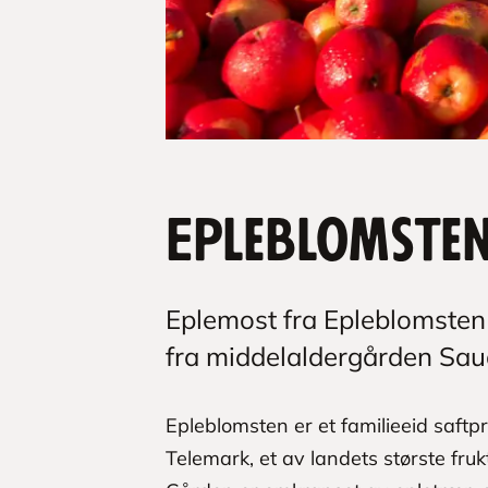
Epleblomste
Eplemost fra Epleblomsten
fra middelaldergården Sau
Epleblomsten er et familieeid saft
Telemark, et av landets største frukt