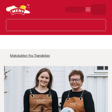
Hopp til hovedinnhold
Matskatter fra Trøndelag