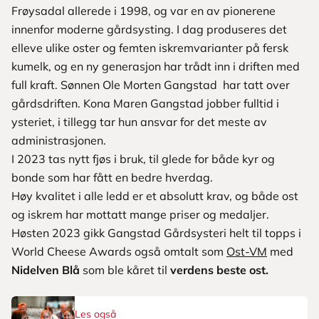
Frøysadal allerede i 1998, og var en av pionerene
innenfor moderne gårdsysting. I dag produseres det
elleve ulike oster og femten iskremvarianter på fersk
kumelk, og en ny generasjon har trådt inn i driften med
full kraft. Sønnen Ole Morten Gangstad har tatt over
gårdsdriften. Kona Maren Gangstad jobber fulltid i
ysteriet, i tillegg tar hun ansvar for det meste av
administrasjonen.
I 2023 tas nytt fjøs i bruk, til glede for både kyr og
bonde som har fått en bedre hverdag.
Høy kvalitet i alle ledd er et absolutt krav, og både ost
og iskrem har mottatt mange priser og medaljer.
Høsten 2023 gikk Gangstad Gårdsysteri helt til topps i
World Cheese Awards også omtalt som
Ost-VM
med
Nidelven Blå
som ble kåret til
verdens beste ost.
Les også