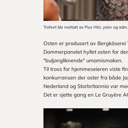
Trofeet ble mottatt av Pius Hitz, yster og adm
Osten er produsert av Bergkäserei
Dommerpanelet hyllet osten for den
"buljongliknende" umamismaken.
Til tross for hjemmeseieren viste f
konkurransen der oster fra både Ja
Nederland og Storbritannia var med 
Det er sjette gang en Le Gruyère AO