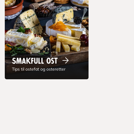
Smakfull
ost
Tips til ostefat og osteretter