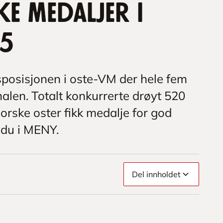
e medaljer i
25
tsposisjonen i oste-VM der hele fem
nalen. Totalt konkurrerte drøyt 520
norske oster fikk medalje for god
 du i MENY.
Del innholdet