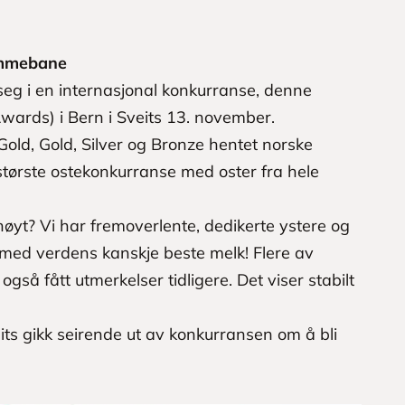
jemmebane
seg i en internasjonal konkurranse, denne
ards) i Bern i Sveits 13. november.
old, Gold, Silver og Bronze hentet norske
tørste ostekonkurranse med oster fra hele
høyt? Vi har fremoverlente, dedikerte ystere og
n med verdens kanskje beste melk! Flere av
gså fått utmerkelser tidligere. Det viser stabilt
its gikk seirende ut av konkurransen om å bli