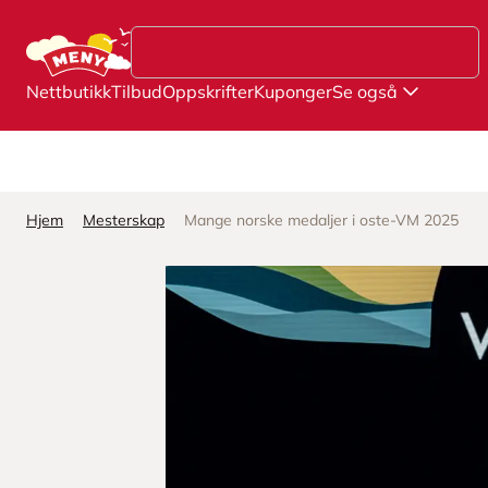
Hopp til hovedinnhold
Nettbutikk
Tilbud
Oppskrifter
Kuponger
Se også
Hjem
Mesterskap
Mange norske medaljer i oste-VM 2025