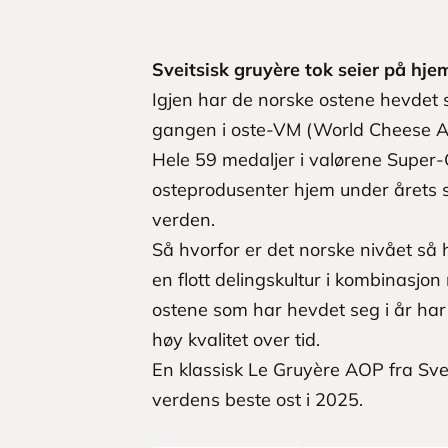
Sveitsisk gruyère tok seier på h
Igjen har de norske ostene hevdet 
gangen i oste-VM (World Cheese Aw
Hele 59 medaljer i valørene Super-G
osteprodusenter hjem under årets s
verden.
Så hvorfor er det norske nivået så 
en flott delingskultur i kombinasjo
ostene som har hevdet seg i år har o
høy kvalitet over tid.
En klassisk Le Gruyère AOP fra Sve
verdens beste ost i 2025.