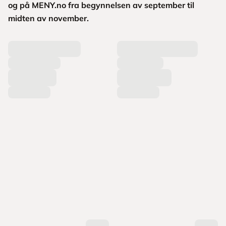
og på MENY.no fra begynnelsen av september til
midten av november.
L
a
s
t
e
r
p
r
o
d
u
k
t
e
r