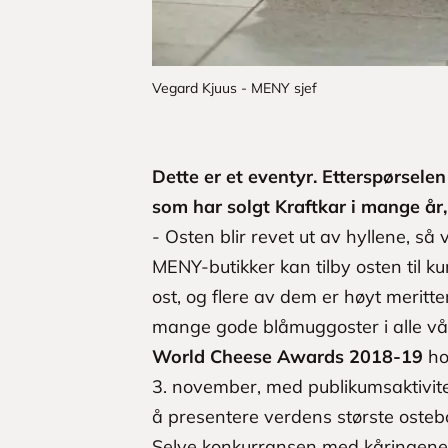
Vegard Kjuus - MENY sjef
Dette er et eventyr. Etterspørselen
som har solgt Kraftkar i mange år,
- Osten blir revet ut av hyllene, så 
MENY-butikker kan tilby osten til k
ost, og flere av dem er høyt meritte
mange gode blåmuggoster i alle vår
World Cheese Awards 2018-19
ho
3. november, med publikumsaktivite
å presentere verdens største osteb
Selve konkurransen med kåringene 