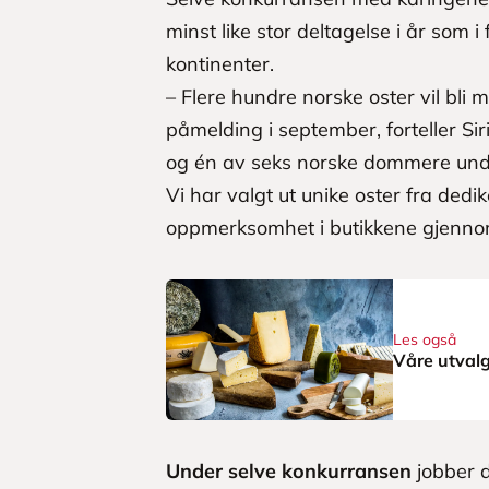
minst like stor deltagelse i år som i
kontinenter.
– Flere hundre norske oster vil bli
påmelding i september, forteller Si
og én av seks norske dommere un
Vi har valgt ut unike oster fra dedi
oppmerksomhet i butikkene gjenno
Les også
Våre utval
Under selve konkurransen
jobber d