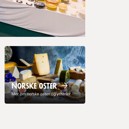
Norske
oster
Mer om norske oster og ysterier