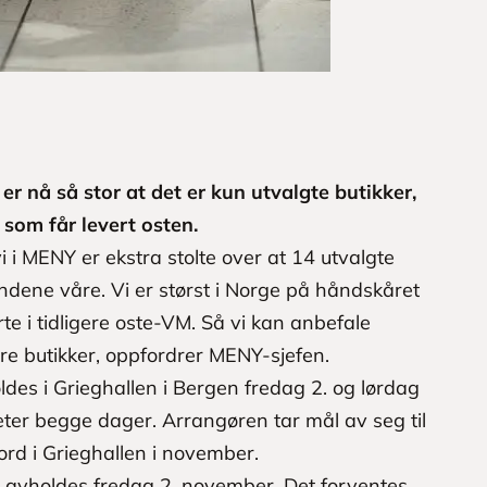
 er nå så stor at det er kun utvalgte butikker,
 som får levert osten.
vi i MENY er ekstra stolte over at 14 utvalgte
undene våre. Vi er størst i Norge på håndskåret
rte i tidligere oste-VM. Så vi kan anbefale
e butikker, oppfordrer MENY-sjefen.
ldes i Grieghallen i Bergen fredag 2. og lørdag
ter begge dager. Arrangøren tar mål av seg til
ord i Grieghallen i november.
avholdes fredag 2. november. Det forventes