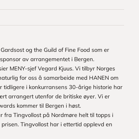
rdsost og the Guild of Fine Food som er
dsponsor av arrangementet i Bergen.
 sier MENY-sjef Vegard Kjuus. Vi tilbyr Norges
lt naturlig for oss å samarbeide med HANEN om
tidligere i konkurransens 30-årige historie har
t arrangert utenfor de britiske øyer. Vi er
Awards kommer til Bergen i høst.
r fra Tingvollost på Nordmøre helt til topps i
risen. Tingvollost har i ettertid opplevd en