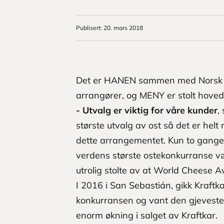
Publisert
:
20. mars 2018
Det er HANEN sammen med Norsk Ga
arrangører, og MENY er stolt hove
- Utvalg er viktig for våre kunder
,
største utvalg av ost så det er he
dette arrangementet. Kun to ganger 
verdens største ostekonkurranse vær
utrolig stolte av at World Cheese 
I 2016 i San Sebastián, gikk Kraftka
konkurransen og vant den gjeveste p
enorm økning i salget av Kraftkar.