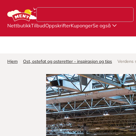
Hopp til hovedinnhold
Nettbutikk
Tilbud
Oppskrifter
Kuponger
Se også
Hjem
Ost, ostefat og osteretter - inspirasjon og tips
Verdens 