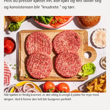
Hvis du presser kjøttet inn, kan kjøtt og fett skiller seg
og konsistensen blir ”knudrete ” og tørr.
Når kjøttet er ferdig kvernet, er det viktig å unngå å jobbe for mye med
deigen. Ved å forme den lett blir burgeren perfekt!