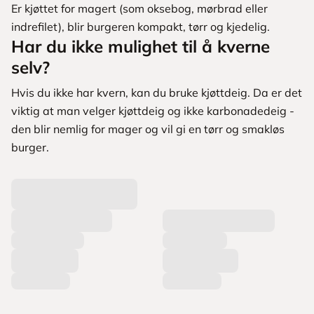
Er kjøttet for magert (som oksebog, mørbrad eller
indrefilet), blir burgeren kompakt, tørr og kjedelig.
Har du ikke mulighet til å kverne
selv?
Hvis du ikke har kvern, kan du bruke kjøttdeig. Da er det
viktig at man velger kjøttdeig og ikke karbonadedeig -
den blir nemlig for mager og vil gi en tørr og smakløs
burger.
L
a
s
t
e
r
p
r
o