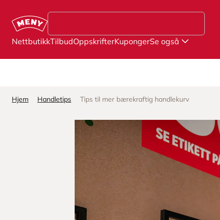
Hopp til hovedinnhold
Nettbutikk
Tilbud
Oppskrifter
Kuponger
Se også
Hjem
Handletips
Tips til mer bærekraftig handlekurv