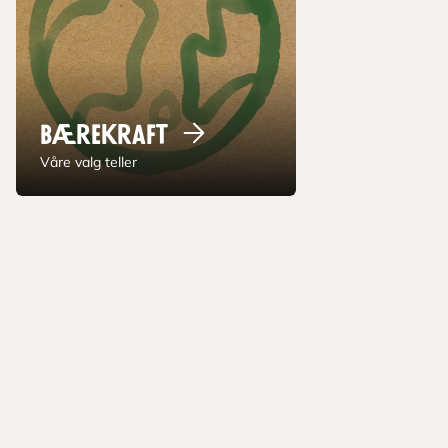
Bærekraft
Våre valg teller