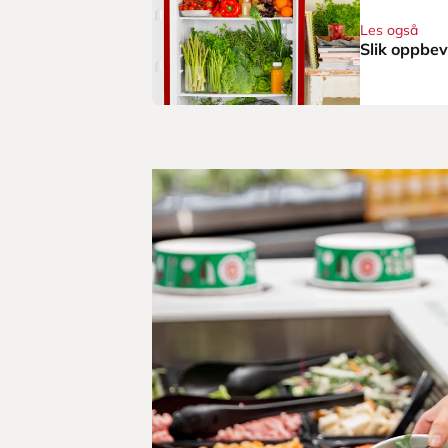
Les også
Slik oppbev