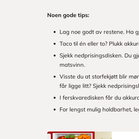
Noen gode tips:
Lag noe godt av restene. Ha g
Taco til én eller to? Plukk akk
Sjekk nedprisingsdisken. Du gj
matsvinn.
Visste du at storfekjøtt blir 
får ligge litt? Sjekk nedprisings
I ferskvaredisken får du akkura
For lengst mulig holdbarhet, le