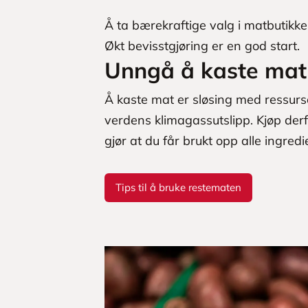
Å ta bærekraftige valg i matbutikke
Økt bevisstgjøring er en god start.
Unngå å kaste mat
Å kaste mat er sløsing med ressurse
verdens klimagassutslipp. Kjøp derf
gjør at du får brukt opp alle ingred
Tips til å bruke restematen