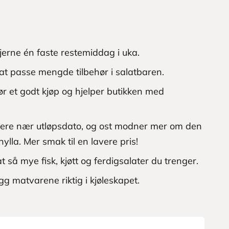
jerne én faste restemiddag i uka.
urat passe mengde tilbehør i salatbaren.
ør et godt kjøp og hjelper butikken med
mørere nær utløpsdato, og ost modner mer om den
hylla. Mer smak til en lavere pris!
t så mye fisk, kjøtt og ferdigsalater du trenger.
gg matvarene riktig i kjøleskapet.