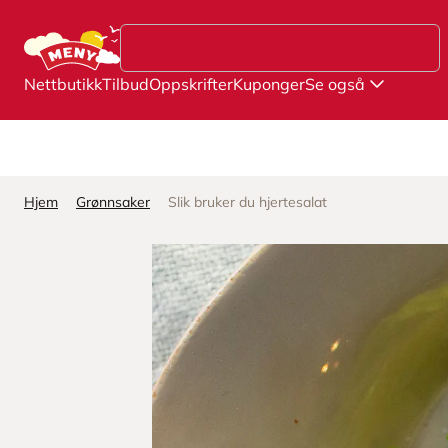
Hopp til hovedinnhold
Nettbutikk
Tilbud
Oppskrifter
Kuponger
Se også
Hjem
Grønnsaker
Slik bruker du hjertesalat