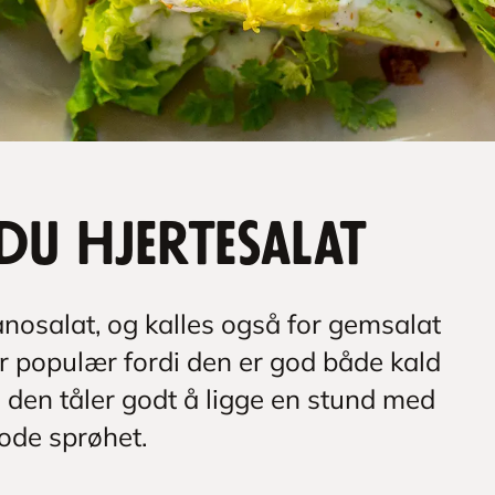
du hjertesalat
anosalat, og kalles også for gemsalat
er populær fordi den er god både kald
og den tåler godt å ligge en stund med
gode sprøhet.