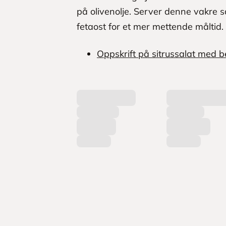
på olivenolje. Server denne vakre sal
fetaost for et mer mettende måltid.
Oppskrift på sitrussalat med be
L
a
s
t
e
r
p
r
o
d
u
k
t