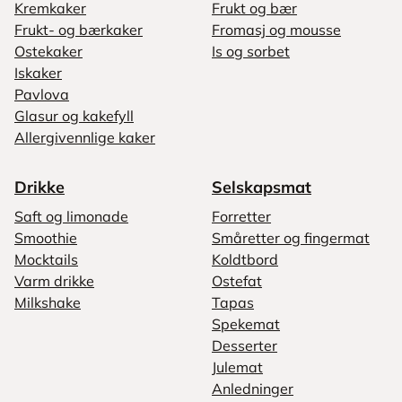
Kremkaker
Frukt og bær
Frukt- og bærkaker
Fromasj og mousse
Ostekaker
Is og sorbet
Iskaker
Pavlova
Glasur og kakefyll
Allergivennlige kaker
Drikke
Selskapsmat
Saft og limonade
Forretter
Smoothie
Småretter og fingermat
Mocktails
Koldtbord
Varm drikke
Ostefat
Milkshake
Tapas
Spekemat
Desserter
Julemat
Anledninger