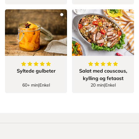
5
av
5
stjerner
5
av
5
stjerner
Syltede gulbeter
Salat med couscous,
kylling og fetaost
60+ min
|
Enkel
20 min
|
Enkel