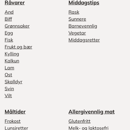
Råvarer
Middagstips
And
Rask
Biff
Sunnere
Grønnsaker
Barnevennlig
Egg
Vegetar
Fisk
Middagsretter
Frukt og bær
Kylling
Kalkun
Lam
Ost
Skalldyr
Svin
Vilt
Måltider
Allergivennlig mat
Frokost
Glutenfritt
Lunsjretter
Melk- og laktosefri