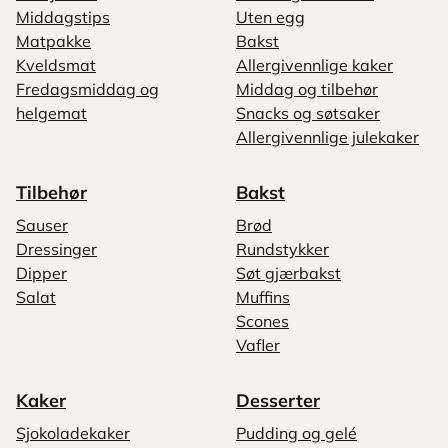
Middagstips
Uten egg
Matpakke
Bakst
Kveldsmat
Allergivennlige kaker
Fredagsmiddag og
Middag og tilbehør
helgemat
Snacks og søtsaker
Allergivennlige julekaker
Tilbehør
Bakst
Sauser
Brød
Dressinger
Rundstykker
Dipper
Søt gjærbakst
Salat
Muffins
Scones
Vafler
Kaker
Desserter
Sjokoladekaker
Pudding og gelé