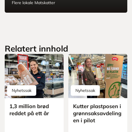
Flere lokale Matskatter
Relatert innhold
Nyhetssak
Nyhetssak
1,3 million brød
Kutter plastposen i
reddet på ett år
grønnsaksavdeling
en i pilot