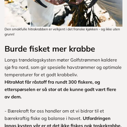
Den smakfulle hitrakrabben er velkjent i det franske kjøkken - og ikke uten
grunn!
Burde fisket mer krabbe
Langs trøndelagskysten møter Golfstrømmen kaldere
sjø fra nord, som gir spesielle havstrømmer og optimale
temperaturer for et godt krabbeliv.
HitraMat får råstoff fra rundt 300 fiskere, og
etterspørselen er så stor at de kunne godt vært flere
av dem.
- Bærekraft for oss handler om at vi bidrar til et
bærekraftig fiske og balanse i havet.
Utfordringen
langs kysten vår er at det ikke fiskes nok taskekrabbe,