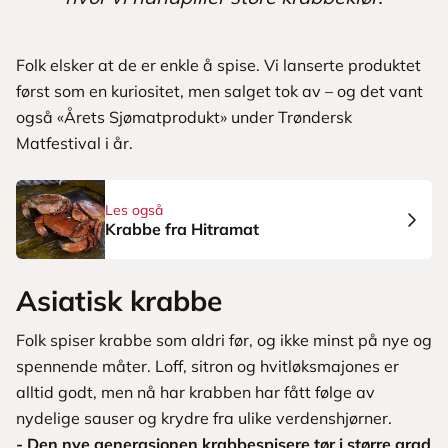
Folk elsker at de er enkle å spise. Vi lanserte produktet
først som en kuriositet, men salget tok av – og det vant
også «Årets Sjømatprodukt» under Trøndersk
Matfestival i år.
Les også
Krabbe fra Hitramat
Asiatisk krabbe
Folk spiser krabbe som aldri før, og ikke minst på nye og
spennende måter. Loff, sitron og hvitløksmajones er
alltid godt, men nå har krabben har fått følge av
nydelige sauser og krydre fra ulike verdenshjørner.
- Den nye generasjonen krabbespisere tør i større grad