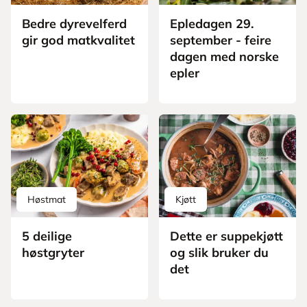
Bedre dyrevelferd
Epledagen 29.
gir god matkvalitet
september - feire
dagen med norske
epler
Høstmat
Kjøtt
5 deilige
Dette er suppekjøtt
høstgryter
og slik bruker du
det