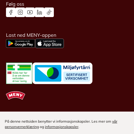
Følg oss
Last ned MENY-appen
På denne nettsiden benytter vi informasjonskapsler. Les mer om
vår
personvernerklæring
og
informasjonskapsler
.