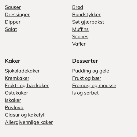
Sauser
Brød
Dressinger
Rundstykker
Dipper
Søt gjærbakst
Salat
Muffins
Scones
Vafler
Kaker
Desserter
Sjokoladekaker
Pudding og gelé
Kremkaker
Frukt og bær
Frukt- og bærkaker
Fromasj og mousse
Ostekaker
Is og sorbet
Iskaker
Pavlova
Glasur og kakefyll
Allergivennlige kaker