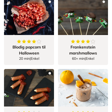
4.555555555555555
av
5
stjerner
4.428571428571429
Blodig popcorn til
Frankenstein
Halloween
marshmallows
20 min
|
Enkel
60+ min
|
Enkel