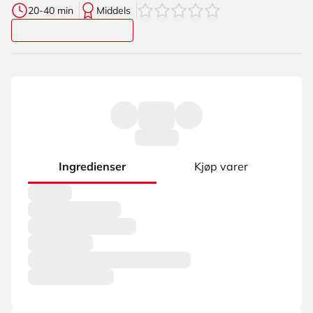
0
av
5
stjerner
20-40 min
Middels
Ingredienser
Kjøp varer