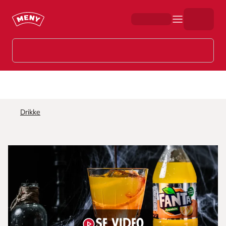
Hopp til hovedinnhold
Drikke
Se video