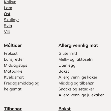
Kalkun
Lam
Ost
Skalldyr
Svin
Vilt
Måltider
Allergivennlig mat
Frokost
Glutenfritt
Lunsjretter
Melk- og laktosefri
Middagstips
Uten egg
Matpakke
Bakst
Kveldsmat
Allergivennlige kaker
Fredagsmiddag og
Middag og tilbehør
helgemat
Snacks og søtsaker
Allergivennlige julekaker
Tilbehør
Bakst