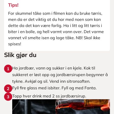
Tips!
For skummel tåke som i filmen kan du bruke tørris,
men da er det viktig at du har med noen som kan
dette da det kan være farlig. Ha i litt og litt tørris i
biter i en bolle, og hell varmt vann over. Det varme
vannet vil smelte isen og lage tåke. NB! Skal ikke
spises!
Slik gjør du
Ha jordbær, vann og sukker i en kjele. Kok til
1
sukkeret er løst opp og jordbærsirupen begynner å
tykne. Avkjøl og sil. Vend inn sitronsaften.
Fyll fire glass med isbiter. Fyll og med Fanta.
2
Topp hver drink med 2 ss jordbærsirup.
3