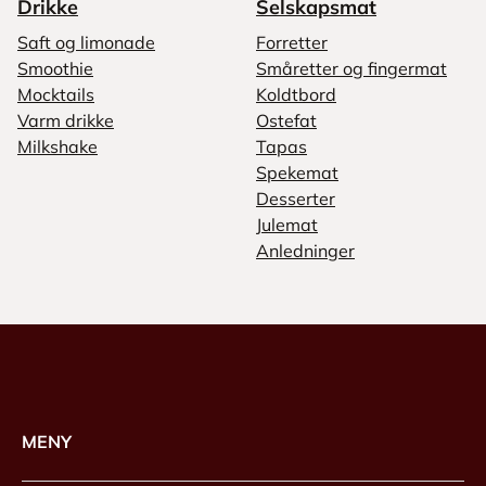
Drikke
Selskapsmat
Saft og limonade
Forretter
Smoothie
Småretter og fingermat
Mocktails
Koldtbord
Varm drikke
Ostefat
Milkshake
Tapas
Spekemat
Desserter
Julemat
Anledninger
MENY