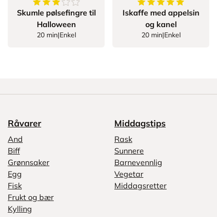
3.857142857142857
av
5
stjerner
5
av
5
stjerner
Skumle pølsefingre til
Iskaffe med appelsin
Halloween
og kanel
20 min
|
Enkel
20 min
|
Enkel
Råvarer
Middagstips
And
Rask
Biff
Sunnere
Grønnsaker
Barnevennlig
Egg
Vegetar
Fisk
Middagsretter
Frukt og bær
Kylling